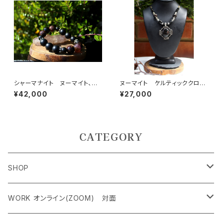
シャーマナイト ヌーマイト、モ
ヌーマイト ケルティッククロ
リオン シャーマンの為のブレ
ス 永遠の神の愛、魔力を持っ
¥42,000
¥27,000
スレット
て保護する力
CATEGORY
SHOP
ペンダントトップ＜レアストーン＞
WORK オンライン(ZOOM) 対面