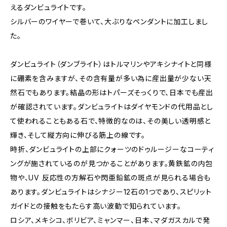
えるダンビュライトです。
シルバーのワイヤーで巻いて、大ぶりなペンダントに加工しまし
た。
ダンビュライト（ダンブライト）はトルマリンやアキシナイトと同様
に硼素を含みますが、その含有量が多い為に産出量が少ない天
然石でもあります。結晶の形はトパーズそっくりで、日本でも産出
が確認されています。ダンビュライトはダイヤモンドの代用品とし
て使われることもある石で、特徴的なのは、その美しい透明感と
輝き、そして縦方向に伸びる筋上の線です。
時折、ダンビュライトの上部にクォーツのドゥルージーなコーティ
ングが施されているのが見つかることがあります。黄鉄鉱の内包
物や、UV 反応性の方解石や閃亜鉛鉱の斑点が見られる場合も
あります。ダンビュライトはシナジー12石の1つであり、スピリット
ガイドとの接触をもたらす高い波動で知られています。
ロシア、メキシコ、ボリビア、ミャンマー、日本、マダガスカルで発