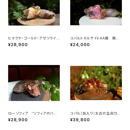
ヒマラヤ・ゴールド・アゼツライ
コバルトカルサイトAA級 無条
ト 魂の目覚め、「ゴールデン・ラ
件の愛と許しの石 美しくなり
¥28,900
¥24,000
イトの降下」
たい女性の為に
ローゾフィア ”ソフィアのバラ”
コパル（虫入り）太古の生命力
世界の調和、愛、美の意識、真実
集中力 粘り強さ 邪気を払う
¥28,900
¥39,800