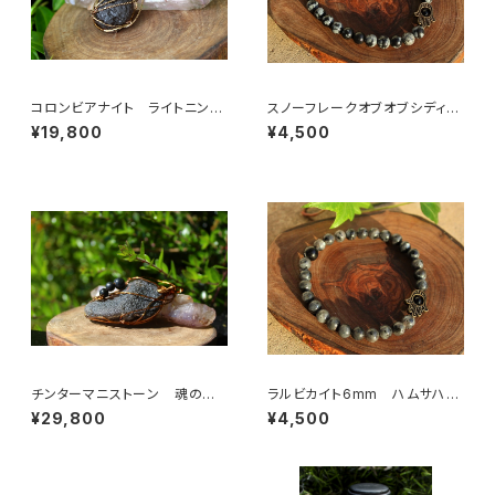
コロンビアナイト ライトニング
スノーフレークオブオブシディア
ストーン 霊的世界との接触
ン6mm ハムサハンド
¥19,800
¥4,500
新しい人生を切り開く
チンターマニストーン 魂の使
ラルビカイト6mm ハムサハン
命、願いを叶える、シリウス星か
ド
¥29,800
¥4,500
らのメッセンジャー