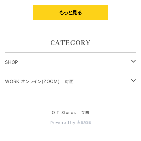
もっと見る
CATEGORY
SHOP
ペンダントトップ＜レアストーン＞
WORK オンライン(ZOOM) 対面
オリジナルネックレス
クリスタルチャクラヒーリング オンライン（ZOOM） 対面
© T-Stones 英国
ケルティック アンド シンボルネックレス
霊気アチューンメント オンライン（ZOOM） 対面
Powered by
ジェムストーンブレスレット
ストーンカウンセリング オンライン（ZOOM）