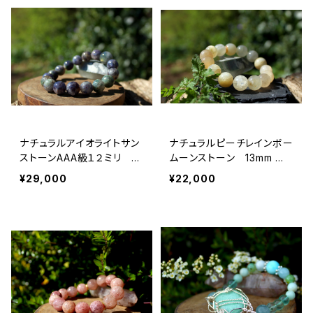
ナチュラルアイオライトサン
ナチュラルピーチレインボー
ストーンAAA級１２ミリ 冷
ムーンストーン 13mm
静、落ち着き、感情の癒し、ポ
恋愛、安産、女性の魅力を引
¥29,000
¥22,000
ジティブ、可能性、絶妙なバ
き出す
ランス