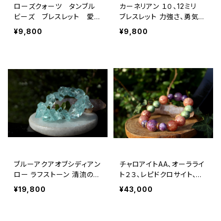
ローズクォーツ タンブル
カーネリアン １０、12ミリ
ビーズ ブレスレット 愛と
ブレスレット 力強さ、勇気、
癒し、若返り、肌を美しく
人と接する仕事の人に・・・
¥9,800
¥9,800
ブルーアクアオブシディアン
チャロアイトAA、オーラライ
ロー ラフストーン 清流の
ト２３、レピドクロサイト、ダ
石、コミュニケーション能力
イオプサイド 恐怖、悲し
¥19,800
¥43,000
み、苦しみを癒す カルマの
解消 人間関係