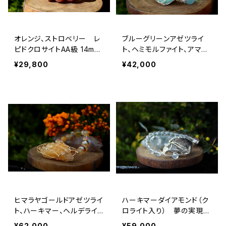
オレンジ、ストロベリー レ
ブルーグリーンアゼツライ
ピドクロサイトAA級 14mm
ト、ヘミモルファイト、アマゾ
コミュニケーション、共
ナイト 女性性、地球の愛と
¥29,800
¥42,000
感、より深い目的意識
慈悲、心の平安、満たされた
人生
ヒマラヤゴールドアゼツライ
ハーキマーダイアモンド（ク
ト、ハーキマー、ヘルデライ
ロライト入り） 夢の実現、
ト、ゴールデンアゼツ、魂の
才能の開花、オーラの浄化、
¥62,000
¥59,000