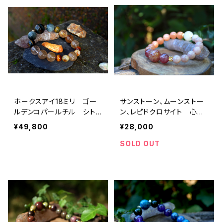
ホークスアイ18ミリ ゴー
サンストーン、ムーンストー
ルデンコパールチル シトリ
ン、レピドクロサイト 心身
ン タイガーズアイ 決断
のバランス、生命エネルギ
¥49,800
¥28,000
力、直感力、金運、ビジネス
ー、幸福、安定
の成功
SOLD OUT