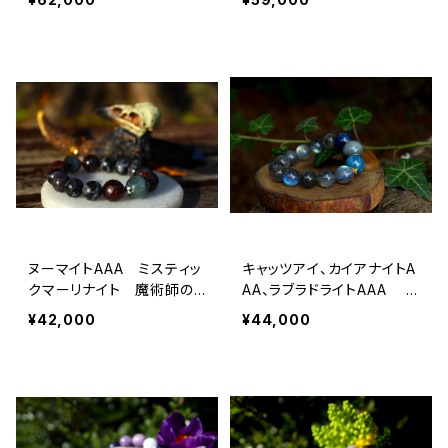
目覚め、高次の波動、オーラ
健康、開運
の浄化
ヌーマイトAAA ミスティッ
キャッツアイ、カイアナイトA
クマーリナイト 魔術師の
AA、ラブラドライトAAA
為のブレスレット 大玉
直感力、決断力、心霊能力、
¥42,000
¥44,000
宇宙からのメッセージ