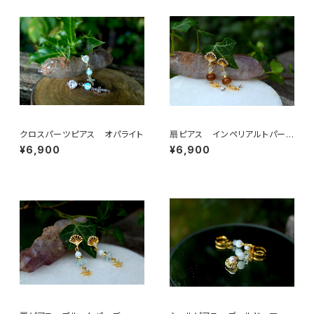
クロスパーツピアス オパライト
扇ピアス インペリアルトパー
ズ 水晶
¥6,900
¥6,900