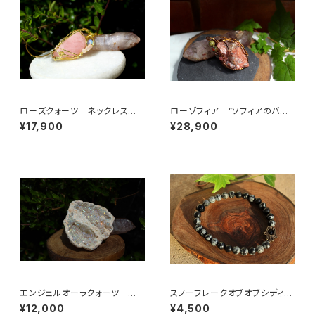
ローズクォーツ ネックレス
ローゾフィア ”ソフィアのバラ”
慈愛、優しさ、和やかさ、女性性、
世界の調和、愛、美の意識、真実
¥17,900
¥28,900
恋愛に絶大な効果
エンジェルオーラクォーツ ジ
スノーフレークオブオブシディア
オード
ン6mm ハムサハンド
¥12,000
¥4,500