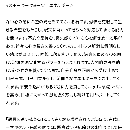
<スモーキークォーツ エネルギー＞
深い心の闇に希望の光を当ててくれる石です。恐怖を克服して生
きる希望をもたらし、現実に向かってきちんと対応してゆける能力
を養います。不安や恐怖心、喪失感などから心を解き放つ効果が
あり、徐々に心の強さを養ってくれます。ストレス解消に素晴らし
い効果があります。困難に落ち着いて耐え、決意を固めるのを助
け、理想を現実化するパワーを与えてくれます。人間的成長を助
け、心の強さを養ってくれます。自分自身を正面から受け止めて、
自己形成、自己自立を促し、前向きなエネルギーを引き出してく
れます。不安や迷いがあるときに力を貸してくれます。意識レベル
を高め、目標に向かって忍耐強く努力し続ける用サポートしてく
れます。
「悪霊を追い払う石」として古くから崇拝されてきた石で、古代ロ
ーマやケルト民族の間では、悪魔祓いや厄除けのお守りとして使