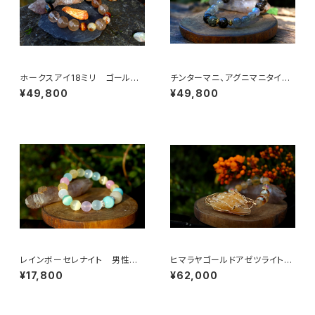
ホークスアイ18ミリ ゴールデ
チンターマニ、アグニマニタイト、
ンコパールチル シトリン タイ
プレセリ、アストロフィライト
¥49,800
¥49,800
ガーズアイ 決断力、直感力、金
魂の使命、心の望み、目標、啓
運、ビジネスの成功
示、直感、知恵
レインボーセレナイト 男性性
ヒマラヤゴールドアゼツライト、
と女性性そして心と体のバラン
ハーキマー、ヘルデライト、ゴー
¥17,800
¥62,000
ス、魂の浄化、調和、安息
ルデンアゼツ、魂の目覚め、高次
の波動、オーラの浄化