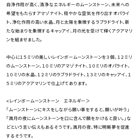
自浄作用が高く、清浄なエネルギーのムーンストーン、未来への
希望をもたらすアマゾナイト、穏やかな空気を作り出すオパライ
ト、浄化作用の高い水晶、月と太陽を象徴するラブラドライト、新
たな始まりを象徴するキャッアイ、月の光を受けて輝くアクアマリ
ンを組ませました。
中心に１５ミリの美しいレインボームーンストーンを３個、１２ミリ
のムーンストーン、１０ミリのアマゾナイト、１０ミリのオパライト、
１０ミリの水晶、１２ミリのラブラドライト、１３ミリのキャッアイ、１
５ミリのアクアマリンで仕上げてあります。
<レインボームーンストーン エネルギー＞
「ムーンストーンにキスをしながら願い事をすると、願いが叶う」
「満月の夜にムーンストーンを口に含んで願をかけると良い。」な
どという言い伝えもあるそうです。満月の夜、特に明晰夢を促進
するそうです。