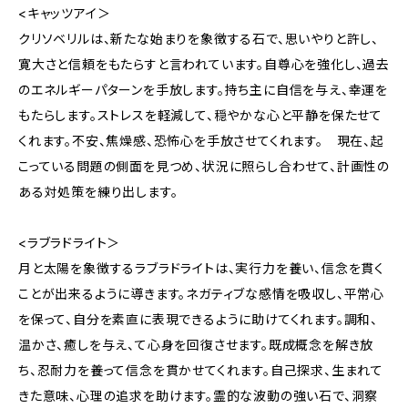
<キャッツアイ＞
クリソベリルは、新たな始まりを象徴する石で、思いやりと許し、
寛大さと信頼をもたらすと言われています。自尊心を強化し、過去
のエネルギーパターンを手放します。持ち主に自信を与え、幸運を
もたらします。ストレスを軽減して、穏やかな心と平静を保たせて
くれます。不安、焦燥感、恐怖心を手放させてくれます。 現在、起
こっている問題の側面を見つめ、状況に照らし合わせて、計画性の
ある対処策を練り出します。
<ラブラドライト＞
月と太陽を象徴するラブラドライトは、実行力を養い、信念を貫く
ことが出来るように導きます。ネガティブな感情を吸収し、平常心
を保って、自分を素直に表現できるように助けてくれます。調和、
温かさ、癒しを与え、て心身を回復させます。既成概念を解き放
ち、忍耐力を養って信念を貫かせてくれます。自己探求、生まれて
きた意味、心理の追求を助けます。霊的な波動の強い石で、洞察