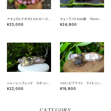
ナチュラルマダガスカルローズク
チューライトAAA級 15mm
ォーツAAA級14ミリ 恋愛成
癒し、慈しみ、慈愛、女性性・・・そ
¥23,000
¥24,800
就、美、女性らしさ、癒し、内面の
して成功運
魅力
シャーレンブレンド カボッショ
コロンビアナイト ライトニング
ン ネックレス 強靭なパワー
ストーン 霊的世界との接触
¥22,000
¥19,800
で、来世を動かす 夢の実現
新しい人生を切り開く
CATEGORY