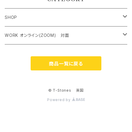
SHOP
ペンダントトップ＜レアストーン＞
WORK オンライン(ZOOM) 対面
オリジナルネックレス
クリスタルチャクラヒーリング オンライン（ZOOM） 対面
商品一覧に戻る
ケルティック アンド シンボルネックレス
霊気アチューンメント オンライン（ZOOM） 対面
ジェムストーンブレスレット
ストーンカウンセリング オンライン（ZOOM）
© T-Stones 英国
Powered by
ピアス
ルーン占い オンライン（ZOOM） 対面
リング