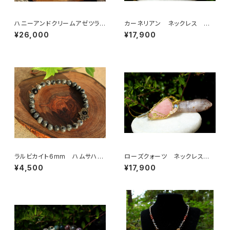
ハニーアンドクリームアゼツライ
カーネリアン ネックレス ポ
ト 不安を癒す 至福の波に包
ジティブ、勇気、力強さ、ビジネス
¥26,000
¥17,900
まれる
の為の「勝利石」
ラルビカイト6mm ハムサハン
ローズクォーツ ネックレス
ド
慈愛、優しさ、和やかさ、女性性、
¥4,500
¥17,900
恋愛に絶大な効果