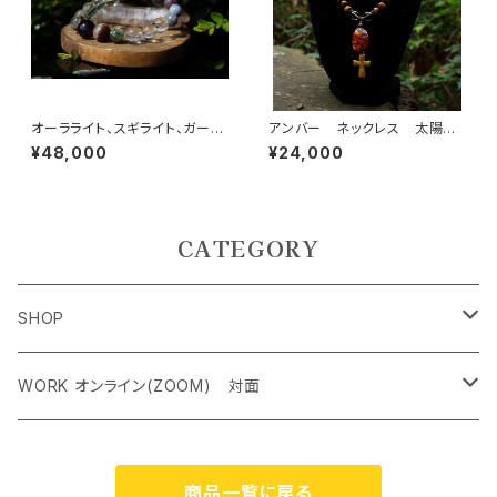
オーラライト、スギライト、ガーデ
アンバー ネックレス 太陽の
ンクォーツ 高次と繋がり、覚
エネルギーで神秘の力を目覚め
¥48,000
¥24,000
醒、肉体の健康を守る
させる
CATEGORY
SHOP
ペンダントトップ＜レアストーン＞
WORK オンライン(ZOOM) 対面
オリジナルネックレス
クリスタルチャクラヒーリング オンライン（ZOOM） 対面
商品一覧に戻る