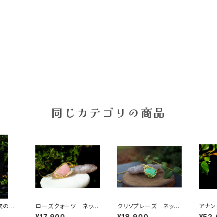
同じカテゴリの商品
次のガ
ローズクォーツ ネック
クリソプレーズ ネック
アナン
ックア
レス 慈愛、優しさ、和
レス 自信と勇気、隠れ
ロラレ
¥17,900
¥18,900
¥52