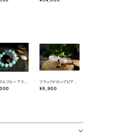
魂の意識を引き上
の内側への旅へと誘導
神の至福」の石
する石
ラルブルーアクア
ブラックドロップピア
AAA級 15mm
ス レインボーオブシ
,000
¥6,900
り、慈しみ、平
ディアン
やかなエネルギ