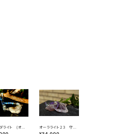
ダライト (オー
オーラライト２３ 守護
インボークォー
霊、ガイドと繋げ、自身
,000
¥34,000