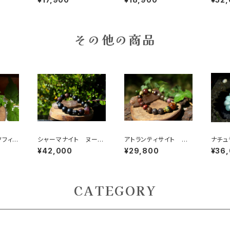
やかさ、女性性、恋愛に
た才能を引き出す石
ツ） 
絶大な効果
げる「
その他の商品
ソフィア
シャーマナイト ヌーマ
アトランティサイト ピ
ナチュ
和、
イト、モリオン シャー
ーターサイト アトラン
マリン
¥42,000
¥29,800
¥36
実
マンの為のブレスレット
ティスの叡智、天国の王
思いや
国への旅
和で穏
ー
CATEGORY