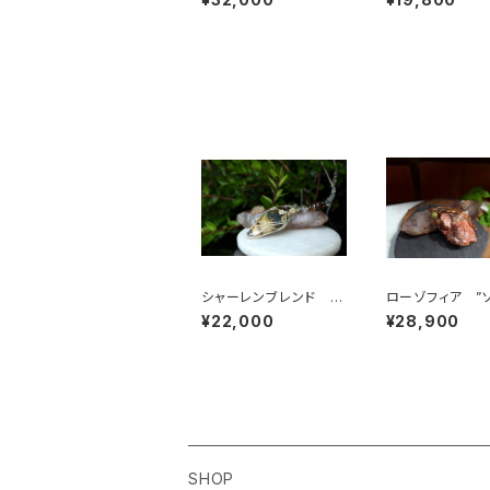
未来への希望
タックから守る
シャーレンブレンド カ
ローゾフィア ”
ボッション ネックレ
のバラ” 世界の調
¥22,000
¥28,900
ス 強靭なパワーで、来
愛、美の意識、真
世を動かす 夢の実現
SHOP