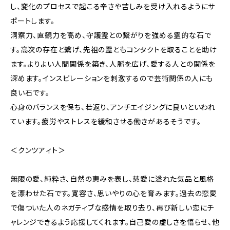
し、変化のプロセスで起こる辛さや苦しみを受け入れるようにサ
ポートします。
洞察力、直観力を高め、守護霊との繋がりを強める霊的な石で
す。高次の存在と繋げ、先祖の霊ともコンタクトを取ることを助け
ます。よりよい人間関係を築き、人脈を広げ、愛する人との関係を
深めます。インスピレーションを刺激するので芸術関係の人にも
良い石です。
心身のバランスを保ち、若返り、アンチエイジングに良いといわれ
ています。疲労やストレスを緩和させる働きがあるそうです。
＜クンツアィト＞
無限の愛、純粋さ、自然の恵みを表し、慈愛に溢れた気品と風格
を漂わせた石です。寛容さ、思いやりの心を育みます。過去の恋愛
で傷ついた人のネガティブな感情を取り去り、再び新しい恋にチ
ャレンジできるよう応援してくれます。自己愛の虚しさを悟らせ、他