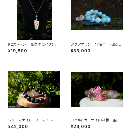
K2ストーン 高次のガイダン
アクアマリン 17mm 心配、恐
ス サイキックアタックから守る
れを手放し、幸福、富を引き寄せ
¥19,800
¥36,000
る
シャーマナイト ヌーマイト、モ
コバルトカルサイトAA級 無条
リオン シャーマンの為のブレ
件の愛と許しの石 美しくなり
¥42,000
¥24,000
スレット
たい女性の為に