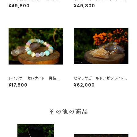
ンコパールチル シトリン タイ
プレセリ、アストロフィライト
¥49,800
¥49,800
ガーズアイ 決断力、直感力、金
魂の使命、心の望み、目標、啓
運、ビジネスの成功
示、直感、知恵
レインボーセレナイト 男性性
ヒマラヤゴールドアゼツライト、
と女性性そして心と体のバラン
ハーキマー、ヘルデライト、ゴー
¥17,800
¥62,000
ス、魂の浄化、調和、安息
ルデンアゼツ、魂の目覚め、高次
の波動、オーラの浄化
その他の商品