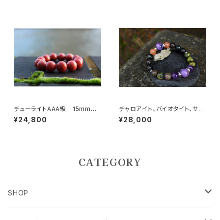
チューライトAAA級 15mm
チャロアイト、バイオタイト、サン
癒し、慈しみ、慈愛、女性性・・・そ
ストーン リウマチ、痛風、うつ
¥24,800
¥28,000
して成功運
病、解毒、不眠
CATEGORY
SHOP