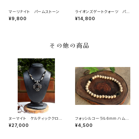
マーリナイト パームストーン
ライオンズゲートクォーツ パー
ムストーン
¥9,800
¥14,800
その他の商品
ヌーマイト ケルティッククロ
フォッシルコーラル6mm ハムサ
ス 永遠の神の愛、魔力を持っ
ハンド
¥27,000
¥4,500
て保護する力