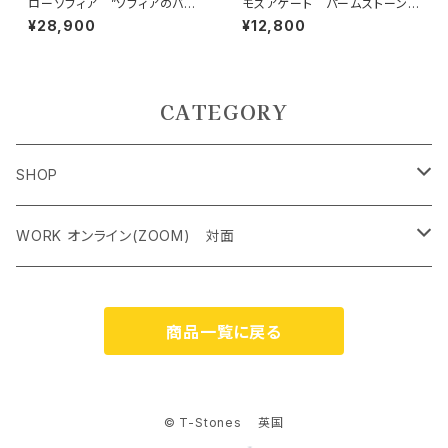
ローゾフィア ”ソフィアのバラ”
モスアゲート パームストーン
世界の調和、愛、美の意識、真実
大
¥28,900
¥12,800
CATEGORY
SHOP
ペンダントトップ＜レアストーン＞
WORK オンライン(ZOOM) 対面
オリジナルネックレス
クリスタルチャクラヒーリング オンライン（ZOOM） 対面
商品一覧に戻る
ケルティック アンド シンボルネックレス
霊気アチューンメント オンライン（ZOOM） 対面
ジェムストーンブレスレット
ストーンカウンセリング オンライン（ZOOM）
© T-Stones 英国