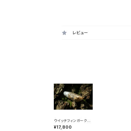
レビュー
ウイッチフィンガークォ
ーツ A
¥17,800