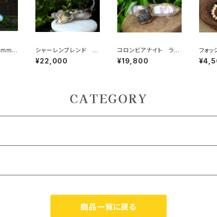
17mm
シャーレンブレンド カ
コロンビアナイト ライ
フォッ
し、幸
ボッション ネックレ
トニングストーン 霊的
m ハ
¥22,000
¥19,800
¥4,
る
ス 強靭なパワーで、来
世界との接触 新しい
世を動かす 夢の実現
人生を切り開く
CATEGORY
ZOOM） 対面
商品一覧に戻る