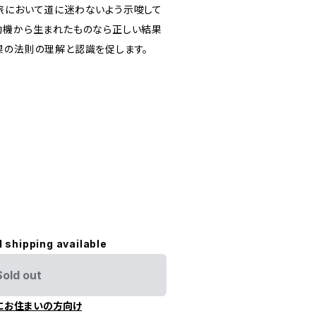
旅において道に迷わないよう示唆して
動機から生まれたものなら正しい結果
果の法則の理解と認識を促します。
l shipping available
Sold out
にお住まいの方向け