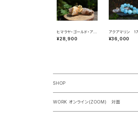
ヒマラヤ・ゴールド・アゼ
アクアマリン 
ツライト 魂の目覚め、
心配、恐れを手放
¥28,900
¥36,000
「ゴールデン・ライトの降
福、富を引き寄せ
下」
SHOP
ペンダントトップ＜レアストーン＞
WORK オンライン(ZOOM) 対面
オリジナルネックレス
クリスタルチャクラヒーリング オンライン（