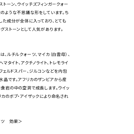
ストーン、ウイッチズフィンガークォー
指のような不思議な形をしています。ち
した成分が全体に入っており、とても
ングストーンとして人気があります。
は、ルチルクォーツ、マイカ（白雲母）、
ヘマタイト、アクチノライト、トレモライ
ムフェルドスパー、ジルコンなどを内包
水晶です。アフリカのザンビアから産
浸食岩の中の空洞で成長します。ウイッ
リカのボブ・アイザックにより命名され
ーツ 効果＞