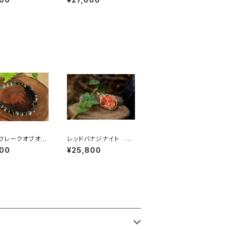
ト、スモーキーインクル
ージョン、
フレークオブオブ
レッドバナジナイト 身
アン6mm ハム
体に活力を与える 人
500
¥25,800
ド
生の荒波に打ち勝つ