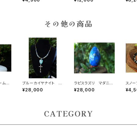
その他の商品
ームオ
ブルーカイヤナイト ネ
ラピスラズリ マダニ
スノー
ビジョ
ックレス 過去のしがら
エッグ 75mm
シディ
¥28,000
¥28,000
¥4,
ーディ
み、呪縛、固定観念から
サハン
と繋げ
の離脱
CATEGORY