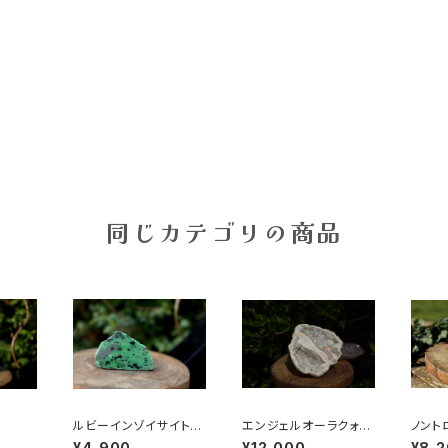
同じカテゴリの商品
ルビーインゾイサイト
エンジェルオーラクォー
ノント
原石 一部ポリッシュ
ツ ジオード
¥4,900
¥12,000
¥8,