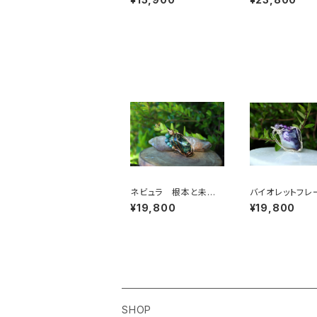
ネビュラ 根本と未来
バイオレットフレ
を一つの綱に 変化す
パール 明確な
¥19,800
¥19,800
る人の前に現れる石
ンをもたらし、ガ
アンエンジェル
る石
SHOP