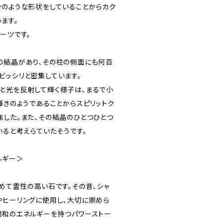
ンのような形状をしていることからカク
ます。
ーツです。
の結晶があり、その柱の側面にも何百
ビッシリと密集しています。
と光を反射して輝く様子は、まるで小
輝きのようであることからスピリットク
ました。また、その結晶のひとつひとつ
いると考えらていたそうです。
ルギー＞
めて霊性の高い石です。その昔、シャ
やヒーリングに使用し、大切に崇めら
調和のエネルギーを持つパワーストー