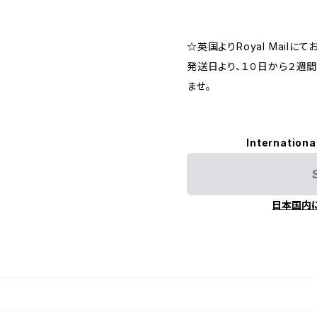
☆英国よりRoyal Mailに
発送日より、１０日から２週
ませ。
Internationa
日本国内