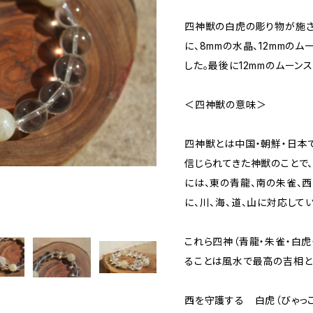
四神獣の白虎の彫り物が施さ
に、8mmの水晶、12mmのム
した。最後に12mmのムーン
＜四神獣の意味＞
四神獣とは中国・朝鮮・日本
信じられてきた神獣のことで、
には、東の青龍、南の朱雀、
に、川、海、道、山に対応して
これら四神（青龍・朱雀・白
ることは風水で最高の吉相と
西を守護する 白虎（びゃっこ