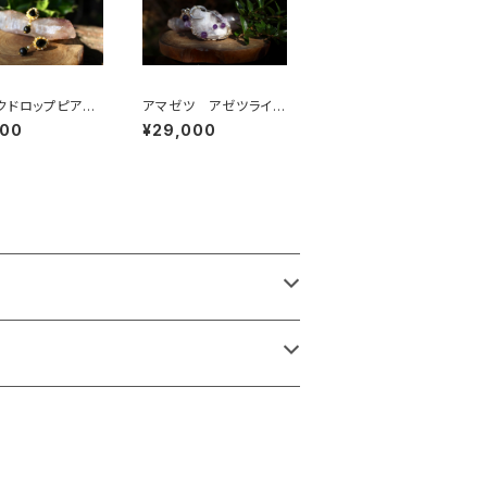
クドロップピア
アマゼツ アゼツライ
インボーオブシ
ト アゾゼオロークォー
900
¥29,000
ン
ツ 高次の存在と常
げ、”サイキック手術”の
手助けとなる、悟りと覚
醒の為の石