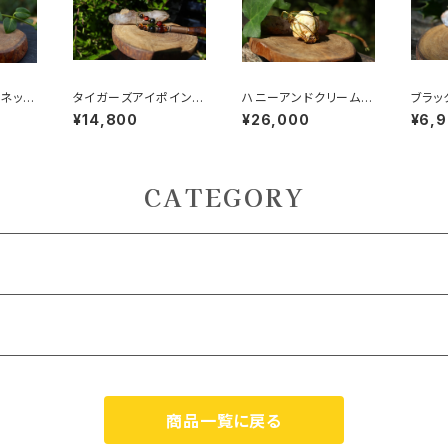
ネック
タイガーズアイポイン
ハニーアンドクリームア
ブラッ
恋愛成
ト ネックレス 集中
ゼツライト 不安を癒
ス レ
¥14,800
¥26,000
¥6,
愛情
力、直感力、判断力、力
す 至福の波に包まれ
ディア
強いビジネスパートナ
る
ー
CATEGORY
ZOOM） 対面
商品一覧に戻る
） 対面