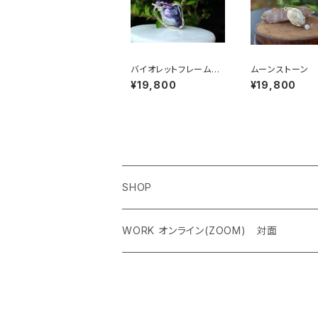
バイオレットフレームオ
ムーンストーン 
パール 明確なビジョ
レス 女性性、
¥19,800
¥19,800
ンをもたらし、ガーディ
就、優しく大きな
アンエンジェルと繋げ
る石
SHOP
ペンダントトップ＜レアストーン＞
WORK オンライン(ZOOM) 対面
オリジナルネックレス
クリスタルチャクラヒーリング オンライン（
ケルティック アンド シンボルネックレス
霊気アチューンメント オンライン（ZOOM