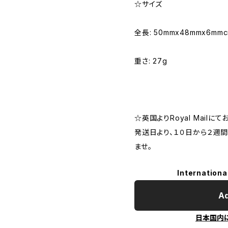
☆サイズ
全長: 50mmx48mmx6mm
重さ: 27g
☆英国よりRoyal Mailに
発送日より、１０日から２週
ませ。
Internationa
Ad
日本国内