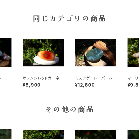
同じカテゴリの商品
ト パ
オレンジレッドカーネリ
モスアゲート パームス
マーリ
アン パームストーン
トーン 大
トーン
¥8,900
¥12,800
¥9,
その他の商品