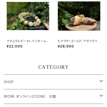
ナチュラルピーチレインボーム
ヒマラヤ・ゴールド・アゼツライ
ーンストーン 13mm 恋愛、
ト 魂の目覚め、「ゴールデン・ラ
¥22,000
¥28,900
安産、女性の魅力を引き出す
イトの降下」
CATEGORY
SHOP
ペンダントトップ＜レアストーン＞
WORK オンライン(ZOOM) 対面