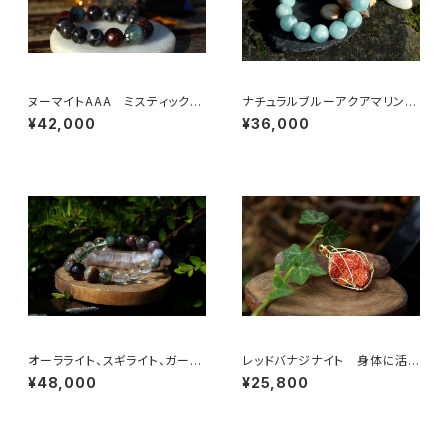
ヌーマイトAAA ミスティックマ
ナチュラルブルーアクアマリンA
ーリナイト 魔術師の為のブレ
AA級 15mm 思いやり、慈し
¥42,000
¥36,000
スレット 大玉
み、平和で穏やかなエネルギー
オーラライト、スギライト、ガーデ
レッドバナジナイト 身体に活
ンクォーツ 高次と繋がり、覚
力を与える 人生の荒波に打ち
¥48,000
¥25,800
醒、肉体の健康を守る
勝つ