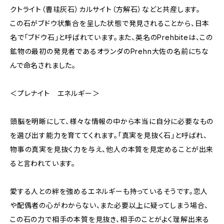
クトライト（曹珪灰石）カルサイト（方解石）などと共産します。
この石がブドウ状集合を呈した状態で発見されることから、日本
名で「ブドウ石」と呼ばれています。また、英名のPrehbiteは、この
鉱物の最初の発見者であるオランダのPrehn大佐の名前にちな
んで命名されました。
＜プレナイト エネルギー＞
頭脳を明晰にして、様々な情報の中から本当に自分に必要なもの
を選び出す能力を育ててくれます。「真実を見抜く石」と呼ばれ、
物事の真実を見抜く力を与え、他人の本質を見定めることが出来
ると言われています。
愛する人との絆を強めるエネルギーも持っているそうです。恋人
や配偶者の心がわからない、また必要以上に疑ってしまう場合、
この石の力で相手の本質を見抜き、相手のことがよく理解出来る