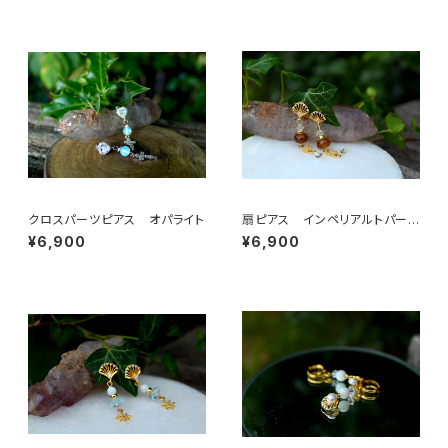
クロスパーツピアス オパライト
扇ピアス インペリアルトパー
ズ 水晶
¥6,900
¥6,900