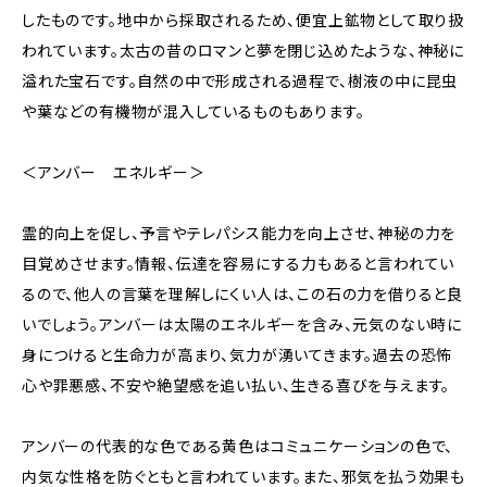
したものです。地中から採取されるため、便宜上鉱物として取り扱
われています。太古の昔のロマンと夢を閉じ込めたような、神秘に
溢れた宝石です。自然の中で形成される過程で、樹液の中に昆虫
や葉などの有機物が混入しているものもあります。
＜アンバー エネルギー＞
霊的向上を促し、予言やテレパシス能力を向上させ、神秘の力を
目覚めさせます。情報、伝達を容易にする力もあると言われてい
るので、他人の言葉を理解しにくい人は、この石の力を借りると良
いでしょう。アンバーは太陽のエネルギーを含み、元気のない時に
身につけると生命力が高まり、気力が湧いてきます。過去の恐怖
心や罪悪感、不安や絶望感を追い払い、生きる喜びを与えます。
アンバーの代表的な色である黄色はコミュニケーションの色で、
内気な性格を防ぐともと言われています。また、邪気を払う効果も