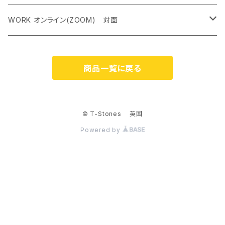
ペンダントトップ＜レアストーン＞
WORK オンライン(ZOOM) 対面
オリジナルネックレス
クリスタルチャクラヒーリング オンライン（ZOOM） 対面
商品一覧に戻る
ケルティック アンド シンボルネックレス
霊気アチューンメント オンライン（ZOOM） 対面
ジェムストーンブレスレット
ストーンカウンセリング オンライン（ZOOM）
© T-Stones 英国
Powered by
ピアス
ルーン占い オンライン（ZOOM） 対面
リング
原石