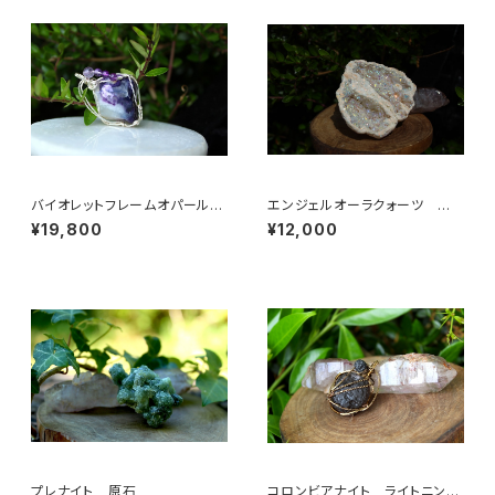
バイオレットフレームオパール
エンジェルオーラクォーツ ジ
明確なビジョンをもたらし、ガー
オード
¥19,800
¥12,000
ディアンエンジェルと繋げる石
プレナイト 原石
コロンビアナイト ライトニング