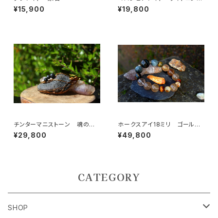
ストーン 霊的世界との接触
¥15,900
¥19,800
新しい人生を切り開く
チンターマニストーン 魂の使
ホークスアイ18ミリ ゴールデ
命、願いを叶える、シリウス星か
ンコパールチル シトリン タイ
¥29,800
¥49,800
らのメッセンジャー
ガーズアイ 決断力、直感力、金
運、ビジネスの成功
CATEGORY
SHOP