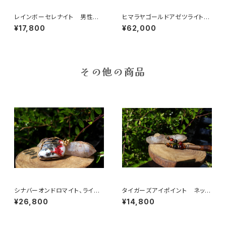
レインボーセレナイト 男性性
ヒマラヤゴールドアゼツライト、
と女性性そして心と体のバラン
ハーキマー、ヘルデライト、ゴー
¥17,800
¥62,000
ス、魂の浄化、調和、安息
ルデンアゼツ、魂の目覚め、高次
の波動、オーラの浄化
その他の商品
シナバーオンドロマイト、ライム
タイガーズアイポイント ネック
ストーン 未来のビジョン、夢の
レス 集中力、直感力、判断力、
¥26,800
¥14,800
現実化、”賢者の石”
力強いビジネスパートナー