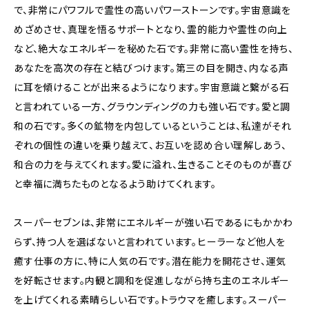
で、非常にパワフルで霊性の高いパワーストーンです。宇宙意識を
めざめさせ、真理を悟るサポートとなり、霊的能力や霊性の向上
など、絶大なエネルギーを秘めた石です。非常に高い霊性を持ち、
あなたを高次の存在と結びつけます。第三の目を開き、内なる声
に耳を傾けることが出来るようになります。宇宙意識と繋がる石
と言われている一方、グラウンディングの力も強い石です。愛と調
和の石です。多くの鉱物を内包しているということは、私達がそれ
ぞれの個性の違いを乗り越えて、お互いを認め合い理解しあう、
和合の力を与えてくれます。愛に溢れ、生きることそのものが喜び
と幸福に満ちたものとなるよう助けてくれます。
スーパーセブンは、非常にエネルギーが強い石であるにもかかわ
らず、持つ人を選ばないと言われています。ヒーラーなど他人を
癒す仕事の方に、特に人気の石です。潜在能力を開花させ、運気
を好転させます。内観と調和を促進しながら持ち主のエネルギー
を上げてくれる素晴らしい石です。トラウマを癒します。スーパー