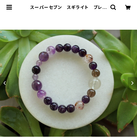
スーパーセブン スギライト ブレス
レット 宇宙意識を目覚めさせ、真理
を悟る | T-Stones 英国