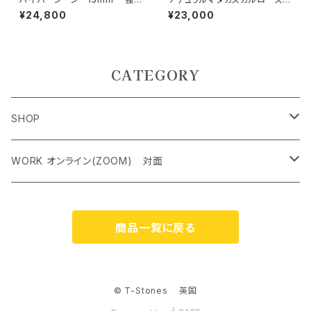
意思と精神力、超越したパワー
ォーツAAA級14ミリ 恋愛成
¥24,800
¥23,000
就、美、女性らしさ、癒し、内面の
魅力
CATEGORY
SHOP
ペンダントトップ＜レアストーン＞
WORK オンライン(ZOOM) 対面
オリジナルネックレス
クリスタルチャクラヒーリング オンライン（ZOOM） 対面
商品一覧に戻る
ケルティック アンド シンボルネックレス
霊気アチューンメント オンライン（ZOOM） 対面
ジェムストーンブレスレット
ストーンカウンセリング オンライン（ZOOM）
© T-Stones 英国