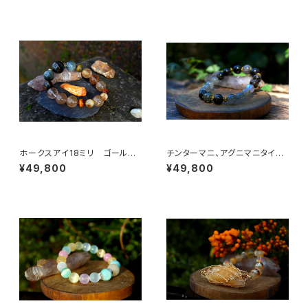
平安、満たされた人生
ホークスアイ18ミリ ゴールデ
チンターマニ、アグニマニタイト、
ンコパールチル シトリン タイ
プレセリ、アストロフィライト
¥49,800
¥49,800
ガーズアイ 決断力、直感力、金
魂の使命、心の望み、目標、啓
運、ビジネスの成功
示、直感、知恵