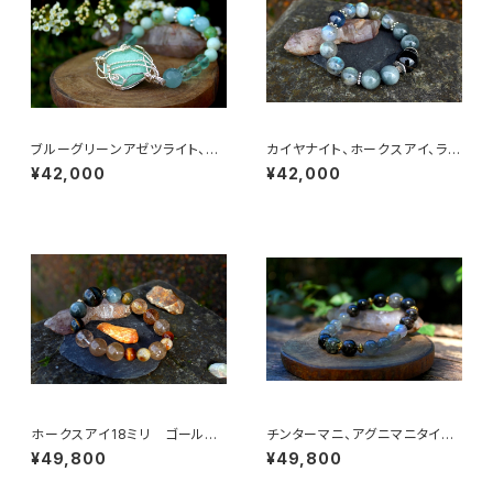
ブルーグリーンアゼツライト、ヘ
カイヤナイト、ホークスアイ、ラブ
ミモルファイト、アマゾナイト
ラドライト 鋭い直感力、決断力、
¥42,000
¥42,000
女性性、地球の愛と慈悲、心の
洞察力を磨き上げる
平安、満たされた人生
ホークスアイ18ミリ ゴールデ
チンターマニ、アグニマニタイト、
ンコパールチル シトリン タイ
プレセリ、アストロフィライト
¥49,800
¥49,800
ガーズアイ 決断力、直感力、金
魂の使命、心の望み、目標、啓
運、ビジネスの成功
示、直感、知恵