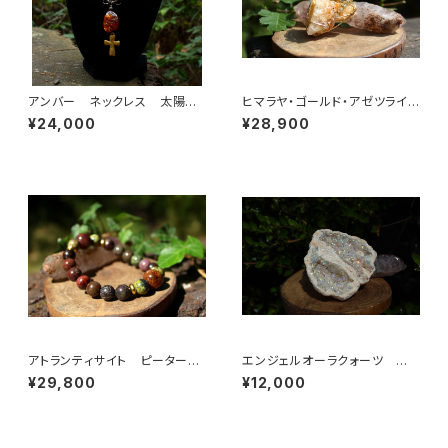
アンバー ネックレス 太陽の
ヒマラヤ・ゴールド・アゼツライ
エネルギーで神秘の力を目覚め
ト 魂の目覚め、「ゴールデン・ラ
¥24,000
¥28,900
させる
イトの降下」
アトランティサイト ピーターサ
エンジェルオーラクォーツ ジ
イト アトランティスの叡智、天
オード
¥29,800
¥12,000
国の王国への旅