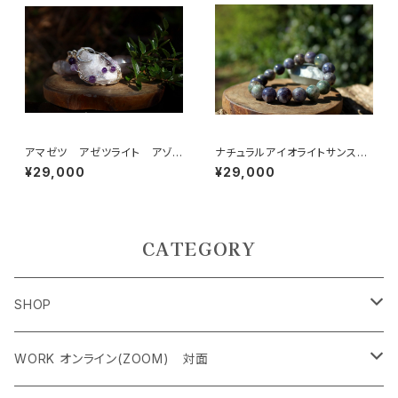
アマゼツ アゼツライト アゾ
ナチュラルアイオライトサンスト
ゼオロークォーツ 高次の存在
ーンAAA級１２ミリ 冷静、落ち
¥29,000
¥29,000
と常げ、”サイキック手術”の手助
着き、感情の癒し、ポジティブ、可
けとなる、悟りと覚醒の為の石
能性、絶妙なバランス
CATEGORY
SHOP
ペンダントトップ＜レアストーン＞
WORK オンライン(ZOOM) 対面