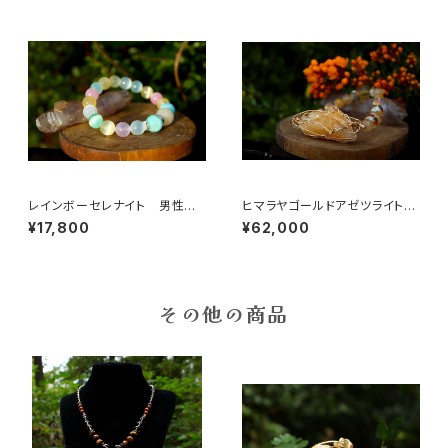
レインボーセレナイト 男性性
ヒマラヤゴールドアゼツライト、
と女性性そして心と体のバラン
ハーキマー、ヘルデライト、ゴー
¥17,800
¥62,000
ス、魂の浄化、調和、安息
ルデンアゼツ、魂の目覚め、高次
の波動、オーラの浄化
その他の商品