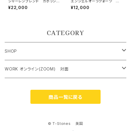
シャーレンブレンド カボッショ
エンジェルオーラクォーツ ジ
ン ネックレス 強靭なパワー
オード
¥22,000
¥12,000
で、来世を動かす 夢の実現
CATEGORY
SHOP
ペンダントトップ＜レアストーン＞
WORK オンライン(ZOOM) 対面
オリジナルネックレス
クリスタルチャクラヒーリング オンライン（ZOOM） 対面
商品一覧に戻る
ケルティック アンド シンボルネックレス
霊気アチューンメント オンライン（ZOOM） 対面
ジェムストーンブレスレット
ストーンカウンセリング オンライン（ZOOM）
© T-Stones 英国