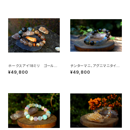
平安、満たされた人生
ホークスアイ18ミリ ゴールデ
チンターマニ、アグニマニタイト、
ンコパールチル シトリン タイ
プレセリ、アストロフィライト
¥49,800
¥49,800
ガーズアイ 決断力、直感力、金
魂の使命、心の望み、目標、啓
運、ビジネスの成功
示、直感、知恵