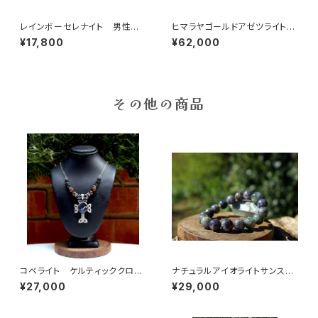
レインボーセレナイト 男性性
ヒマラヤゴールドアゼツライト、
と女性性そして心と体のバラン
ハーキマー、ヘルデライト、ゴー
¥17,800
¥62,000
ス、魂の浄化、調和、安息
ルデンアゼツ、魂の目覚め、高次
の波動、オーラの浄化
その他の商品
コベライト ケルティッククロ
ナチュラルアイオライトサンスト
ス ハイアーセルフ、天使とのコ
ーンAAA級１２ミリ 冷静、落ち
¥27,000
¥29,000
ミュニケーション 神と人間の
着き、感情の癒し、ポジティブ、可
領域の交差
能性、絶妙なバランス