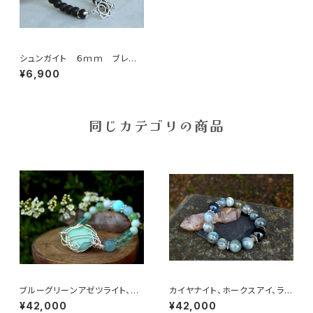
シュンガイト ６ｍｍ ブレス
レット A
¥6,900
同じカテゴリの商品
ブルーグリーンアゼツライト、ヘ
カイヤナイト、ホークスアイ、ラブ
ミモルファイト、アマゾナイト
ラドライト 鋭い直感力、決断力、
¥42,000
¥42,000
女性性、地球の愛と慈悲、心の
洞察力を磨き上げる