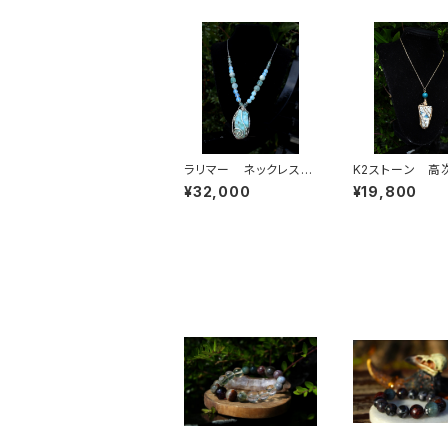
ラリマー ネックレス
K2ストーン 高
平和、幸福、家庭円満、
イダンス サイキ
¥32,000
¥19,800
未来への希望
タックから守る