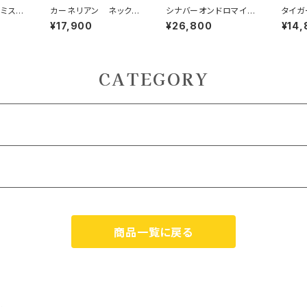
 ミステ
カーネリアン ネックレ
シナバーオンドロマイ
タイガ
ト 魔
ス ポジティブ、勇気、
ト、ライムストーン 未来
ト ネ
¥17,900
¥26,800
¥14,
レット
力強さ、ビジネスの為の
のビジョン、夢の現実
力、直
「勝利石」
化、”賢者の石”
強いビ
ー
CATEGORY
ZOOM） 対面
商品一覧に戻る
） 対面
M）