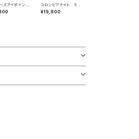
ーズアイポイン
コロンビアナイト ライ
ックレス 集中
トニングストーン 霊的
800
¥19,800
感力、判断力、力
世界との接触 新しい
ジネスパートナ
人生を切り開く