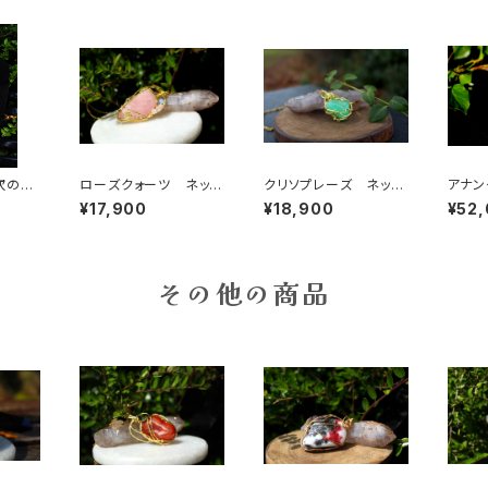
次のガ
ローズクォーツ ネック
クリソプレーズ ネック
アナン
ックア
レス 慈愛、優しさ、和
レス 自信と勇気、隠れ
ロラレ
¥17,900
¥18,900
¥52
やかさ、女性性、恋愛に
た才能を引き出す石
ツ） 
絶大な効果
げる「
その他の商品