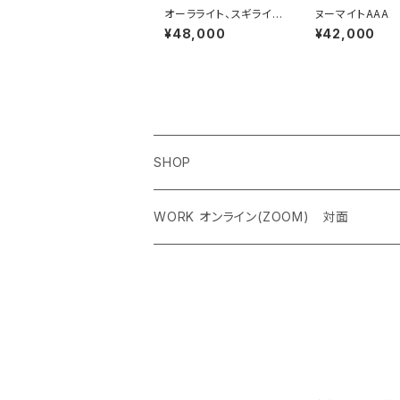
オーラライト、スギライ
ヌーマイトAAA
ト、ガーデンクォーツ
ィックマーリナイ
¥48,000
¥42,000
高次と繋がり、覚醒、肉
術師の為のブレス
体の健康を守る
大玉
SHOP
ペンダントトップ＜レアストーン＞
WORK オンライン(ZOOM) 対面
オリジナルネックレス
クリスタルチャクラヒーリング オンライン（
ケルティック アンド シンボルネックレス
霊気アチューンメント オンライン（ZOOM
ジェムストーンブレスレット
ストーンカウンセリング オンライン（ZOO