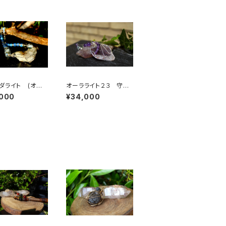
ダライト (オー
オーラライト２３ 守護
インボークォー
霊、ガイドと繋げ、自身
,000
¥34,000
魂の意識を引き上
の内側への旅へと誘導
神の至福」の石
する石