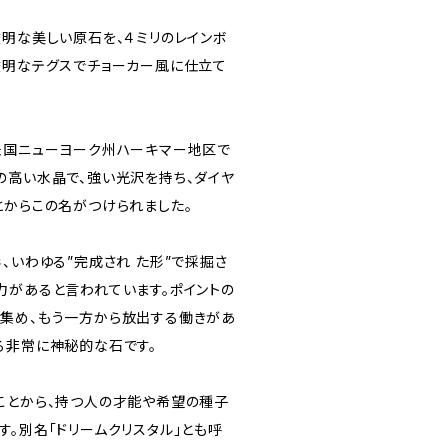
透明な美しい原石を、４ミリのレインボ
透明なテグスでチョーカー風に仕立て
米国ニューヨーク州ハーキマー地区で
の高い水晶で、強い光沢を持ち、ダイヤ
とからこの名がつけられました。
、いわゆる”完成され た形”で採掘さ
力があると言われています。ポイントの
集め、もう一方から放出する働きがあ
る非常に神秘的な石です。
ことから、持つ人の才能や希望の種子
。別名「ドリームクリスタル」とも呼