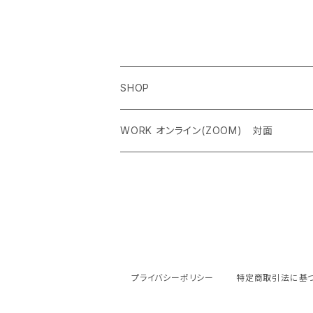
大玉
SHOP
ペンダントトップ＜レアストーン＞
WORK オンライン(ZOOM) 対面
オリジナルネックレス
クリスタルチャクラヒーリング オンライン（
ケルティック アンド シンボルネックレス
霊気アチューンメント オンライン（ZOOM
ジェムストーンブレスレット
ストーンカウンセリング オンライン（ZOO
プライバシーポリシー
特定商取引法に基
ピアス
ルーン占い オンライン（ZOOM） 対面