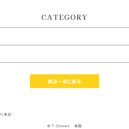
人生を
CATEGORY
ZOOM） 対面
商品一覧に戻る
） 対面
M）
づく表記
© T-Stones 英国