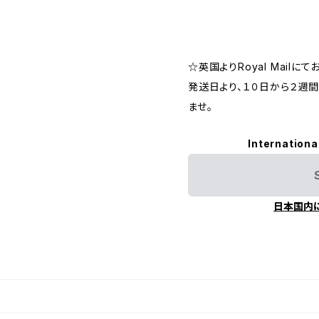
☆英国よりRoyal Mailに
発送日より、１０日から２週
ませ。
Internationa
日本国内