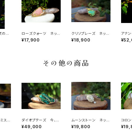
次のガ
ローズクォーツ ネック
クリソプレーズ ネック
アナン
ックア
レス 慈愛、優しさ、和
レス 自信と勇気、隠れ
ロラレ
¥17,900
¥18,900
¥52
やかさ、女性性、恋愛に
た才能を引き出す石
ツ） 
絶大な効果
げる「
その他の商品
 ミステ
ダイオプテーズ 今、こ
ムーンストーン ネック
コロン
ト 魔
こに生きるということの
レス 女性性、恋愛成
トニン
¥49,000
¥19,800
¥19,
レット
大切さを説く石
就、優しく大きな愛情
世界と