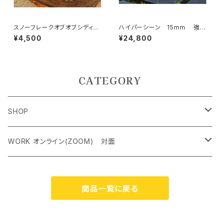
スノーフレークオブオブシディア
ハイパーシーン 15mm 強い
ン6mm ハムサハンド
意思と精神力、超越したパワー
¥4,500
¥24,800
CATEGORY
SHOP
ペンダントトップ＜レアストーン＞
WORK オンライン(ZOOM) 対面
オリジナルネックレス
クリスタルチャクラヒーリング オンライン（ZOOM） 対面
商品一覧に戻る
ケルティック アンド シンボルネックレス
霊気アチューンメント オンライン（ZOOM） 対面