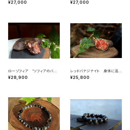
ス ハイアーセルフ、天使とのコ
ス 永遠の神の愛、魔力を持っ
¥27,000
¥27,000
ミュニケーション 神と人間の
て保護する力
領域の交差
ローゾフィア ”ソフィアのバラ”
レッドバナジナイト 身体に活
世界の調和、愛、美の意識、真実
力を与える 人生の荒波に打ち
¥28,900
¥25,800
勝つ