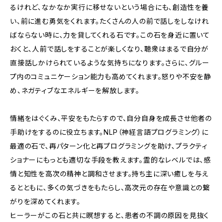
るけれど、なかなか実行に移せないという場合にも、創造性を養
い、前に進む勇気をくれます。たくさんの人の前で話しをしなけれ
ばならない時に、力を貸してくれる石です。この石を身近に置いて
おくと、人前で話しをすることが楽しくなり、聴衆はまるで自分が
直接話しかけられているような気持ちになります。さらに、グルー
プ内のコミュニケーション能力も高めてくれます。怒りや不安を静
め、ネガティブなエネルギーを解放します。
情緒をはぐくみ、平安をもたらすので、自分自身を成長させ他者の
手助けをするのに役立ちます。NLP（神経言語プログラミング）に
最適の石で、再パターン化と再プログラミングを助け、プラクティ
ショナーにもっとも適切な手段を教えます。霊的なレベルでは、感
情と知性を高次の精神と調和させます。持ち主に深い癒しを与え
るとともに、多くの気づきをもたらし、高次元の存在や意識との繋
がりを深めてくれます。
ヒーラーがこの石と共に瞑想すると、患者の不調の原因を見抜く