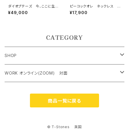
ダイオプテーズ 今、ここに生き
ピーコックオレ ネックレス 理
るということの大切さを説く石
性、知性、魂と肉体のバランス
¥49,000
¥17,900
CATEGORY
SHOP
ペンダントトップ＜レアストーン＞
WORK オンライン(ZOOM) 対面
オリジナルネックレス
クリスタルチャクラヒーリング オンライン（ZOOM） 対面
商品一覧に戻る
ケルティック アンド シンボルネックレス
霊気アチューンメント オンライン（ZOOM） 対面
ジェムストーンブレスレット
ストーンカウンセリング オンライン（ZOOM）
© T-Stones 英国