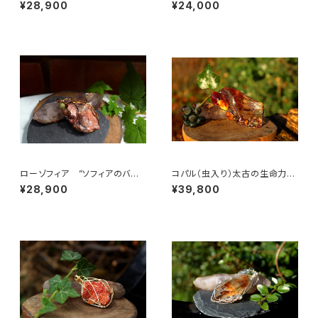
ト 魂の目覚め、「ゴールデン・ラ
件の愛と許しの石 美しくなり
¥28,900
¥24,000
イトの降下」
たい女性の為に
ローゾフィア ”ソフィアのバラ”
コパル（虫入り）太古の生命力
世界の調和、愛、美の意識、真実
集中力 粘り強さ 邪気を払う
¥28,900
¥39,800