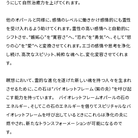
うにして自然治癒力を上げてくれます。
他のオパールと同様に、感情のレベルに働きかけ感情的にも霊性
を受け入れるよう助けてくれます。霊性の高い感情へと自動的に
シフトさせ、“嫉妬心”を“寛容さ”へ、“恐れ”を“勇気”へ、そして“怒
りの心”を“愛”へと変換させてくれます。エゴの感情や思考を浄化
し続け、高次なスピリット、純粋な魂へと、変化変容させてくれま
す。
瞑想において、霊的な進化を遂げた新しい魂を持つ人々を生まれ
させるために、この石は“バイオレットフレーム（紫の炎）”を呼び起
こす能力を持っています。 バイオレットフレームオパールの石の
エネルギー、そしてこの石のエネルギーを借りてスピリチャルなバ
イオレットフレームを呼び出しているときにこれらは浄化の炎に
燃やされ、新たなトランスフォーメーションが可能になるので
す。