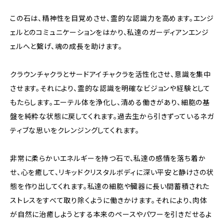
この石は、精神性を目覚めさせ、霊的な認識力を高めます。エンジ
ェルとのコミュニケーションをはかり、私達のガーディアンエンジ
ェルへと繋げ、魂の成長を助けます。
クラウンチャクラとサードアイチャクラを活性化させ、意識を集中
させます。それにより、霊的な認識を明確なビジョンや経験として
もたらします。エーテル体を浄化し、清める働きがあり、細胞の基
盤を純粋な状態に戻してくれます。過去生から引きずっているネガ
ティブな思いをクレンジングしてくれます。
非常に柔らかいエネルギーを持つ石で、私達の感情を落ち着か
せ、心を癒して、リキッドクリスタルボディに深い平安と静けさの状
態を作り出してくれます。私達の細胞や臓器に長い間蓄積された
ストレスをすべて取り除くように働きかけます。それにより、肉体
が自然に治癒しようとする本来のペースやパワーを引きだせるよ