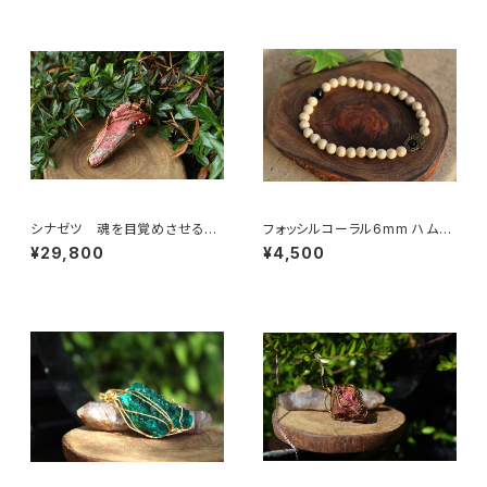
シナゼツ 魂を目覚めさせる
フォッシルコーラル6mm ハムサ
「内なる錬金術の石」
ハンド
¥29,800
¥4,500