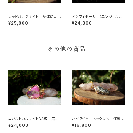
レッドバナジナイト 身体に活
アンフィボール (エンジェルフ
力を与える 人生の荒波に打ち
ァントムクォーツ）ピュアな心、喜
¥25,800
¥24,800
勝つ
びと光、天使のバイブレーション
その他の商品
コバルトカルサイトAA級 無条
パイライト ネックレス 保護
件の愛と許しの石 美しくなり
力、邪気ばらい、金運を引き寄せ
¥24,000
¥16,800
たい女性の為に
る