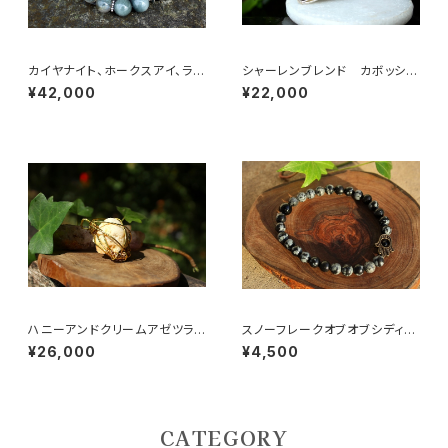
カイヤナイト、ホークスアイ、ラブ
シャーレンブレンド カボッショ
ラドライト 鋭い直感力、決断力、
ン ネックレス 強靭なパワー
¥42,000
¥22,000
洞察力を磨き上げる
で、来世を動かす 夢の実現
ハニーアンドクリームアゼツライ
スノーフレークオブオブシディア
ト 不安を癒す 至福の波に包
ン6mm ハムサハンド
¥26,000
¥4,500
まれる
CATEGORY