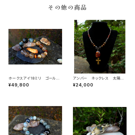
その他の商品
ホークスアイ18ミリ ゴールデ
アンバー ネックレス 太陽の
ンコパールチル シトリン タイ
エネルギーで神秘の力を目覚め
¥49,800
¥24,000
ガーズアイ 決断力、直感力、金
させる
運、ビジネスの成功