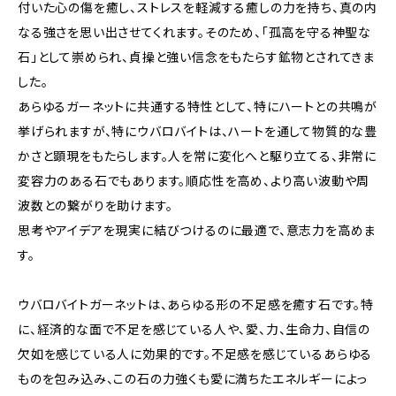
付いた心の傷を癒し、ストレスを軽減する癒しの力を持ち、真の内
なる強さを思い出させてくれます。そのため、「孤高を守る神聖な
石」として崇められ、貞操と強い信念をもたらす鉱物とされてきま
した。
あらゆるガーネットに共通する特性として、特にハートとの共鳴が
挙げられますが、特にウバロバイトは、ハートを通して物質的な豊
かさと顕現をもたらします。人を常に変化へと駆り立てる、非常に
変容力のある石でもあります。順応性を高め、より高い波動や周
波数との繋がりを助けます。
思考やアイデアを現実に結びつけるのに最適で、意志力を高めま
す。
ウバロバイトガーネットは、あらゆる形の不足感を癒す石です。特
に、経済的な面で不足を感じている人や、愛、力、生命力、自信の
欠如を感じている人に効果的です。不足感を感じているあらゆる
ものを包み込み、この石の力強くも愛に満ちたエネルギーによっ