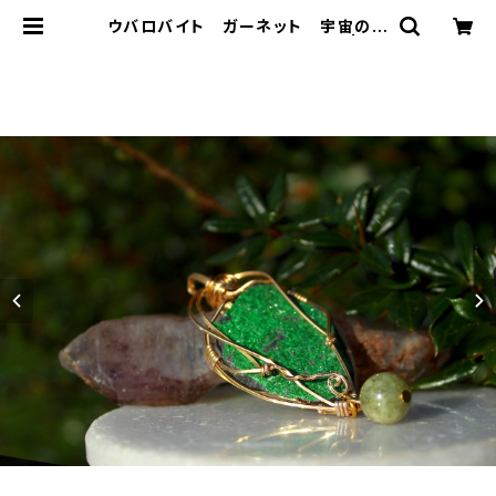
ウバロバイト ガーネット 宇宙の愛
と豊かさ 孤高を守る神聖な石 | T-
Stones 英国