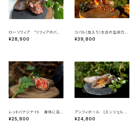
ローゾフィア ”ソフィアのバラ”
コパル（虫入り）太古の生命力
世界の調和、愛、美の意識、真実
集中力 粘り強さ 邪気を払う
¥28,900
¥39,800
レッドバナジナイト 身体に活
アンフィボール (エンジェルフ
力を与える 人生の荒波に打ち
ァントムクォーツ）ピュアな心、喜
¥25,800
¥24,800
勝つ
びと光、天使のバイブレーション