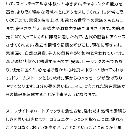
いて、スピリチュアルな体験へと導きます。チャネリングの能力を
高め、より高く精妙な領域へとにアクセスしてくれます。非常に高
い次元まで、意識を持ち上げ、永遠なる世界への意識をもたらし
ます。安らぎを与え、直感力や洞察力を研ぎ澄まさせます。内的次
元に深く入っていくのに非常に適した石で、古代の叡智にアクセス
させてくれます。過去の情報や記憶を呼びこし、現在に導きます。
思慮深く、自然の恩寵、先人の叡智を説く鉱物と言われています。
深い瞑想状態へと誘導する石です。安眠、ヒーリングの石でもあ
り、枕元に置くと、心を落ち着かせ心地良い眠りへと誘ってくれま
す。ドリームストーンともいわれ、夢からのメッセージが受け取り
やすくなります。自分の夢を思い出し、そこに含まれた潜在意識か
らの情報を理解することが出来るようになります。
スコレサイトはハートチャクラを活性させ、溢れだす感情の素晴ら
しさを思い出させます。 コミュニケーションを取ることは、疲れる
ことではなく、お互いを高め合うことだということに気づかせま