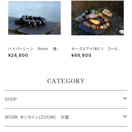
ハイパーシーン 15mm 強い
ホークスアイ18ミリ ゴールデ
意思と精神力、超越したパワー
ンコパールチル シトリン タイ
¥24,800
¥49,800
ガーズアイ 決断力、直感力、金
運、ビジネスの成功
CATEGORY
SHOP
ペンダントトップ＜レアストーン＞
WORK オンライン(ZOOM) 対面