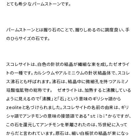
とても希少なパームストーンです。
パームストーンとは握り石のことで、握りしめるのに調度良い、手
のひらサイズの石です。
スコレサイトは、白色の針状の結晶が繊細な束を成したゼオライ
トの一種です。カルシウムやアルミニウムの針状結晶体で、スコレ
ス沸石とも呼ばれます。沸石は、結晶中に微細孔を持つアルミノ
珪酸塩鉱物の総称です。 ゼオライトは、加熱すると沸騰している
ように見えるので「沸騰」と「石」という意味のギリシャ語から
zeoliteと名づけられました。スコレサイトの名前の由来は、ギリ
シャ語でアンチモンの意味の接頭語である"ｓｔｉｂｉ"からですが、
この石を還元してアンチモンを単離されたのは、15世紀に入って
からだと言われています。原石は、細い白板状の結晶が束になっ