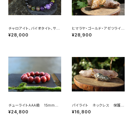
チャロアイト、バイオタイト、サン
ヒマラヤ・ゴールド・アゼツライ
ストーン リウマチ、痛風、うつ
ト 魂の目覚め、「ゴールデン・ラ
¥28,000
¥28,900
病、解毒、不眠
イトの降下」
チューライトAAA級 15mm
パイライト ネックレス 保護
癒し、慈しみ、慈愛、女性性・・・そ
力、邪気ばらい、金運を引き寄せ
¥24,800
¥16,800
して成功運
る