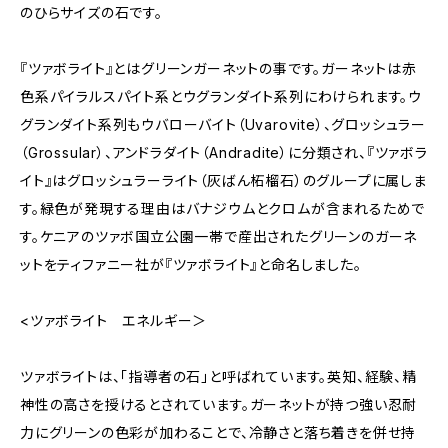
のひらサイズの石です。
『ツァボライト』とはグリーンガーネットの事です。ガーネットは赤
色系パイラルスパイト系とウグランダイト系列にわけられます。ウ
グランダイト系列もウバローバイト（Uvarovite）、グロッシュラー
（Grossular）、アンドラダイト（Andradite）に分類され、『ツァボラ
イト』はグロッシュラーライト（灰ばん柘榴石）のグループに属しま
す。緑色が発現する理由はバナジウムとクロムが含まれるためで
す。ケニアのツァボ国立公園一帯で産出されたグリーンのガーネ
ットをティファニー社が『ツァボライト』と命名しました。
<ツァボライト エネルギー＞
ツァボライトは、「指導者の石」と呼ばれています。英知、経験、精
神性の高さを授けるとされています。ガーネットが持つ強い忍耐
力にグリーンの色彩が加わることで、冷静さと落ち着きを併せ持