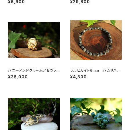
¥6,900
¥29,800
ハニーアンドクリームアゼツライ
ラルビカイト6mm ハムサハン
ト 不安を癒す 至福の波に包
ド
¥26,000
¥4,500
まれる