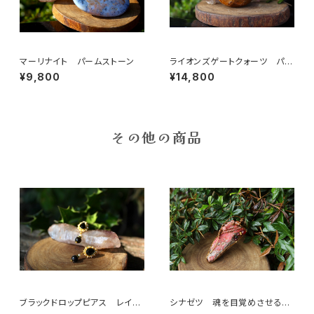
マーリナイト パームストーン
ライオンズゲートクォーツ パー
ムストーン
¥9,800
¥14,800
その他の商品
ブラックドロップピアス レイン
シナゼツ 魂を目覚めさせる
ボーオブシディアン
「内なる錬金術の石」