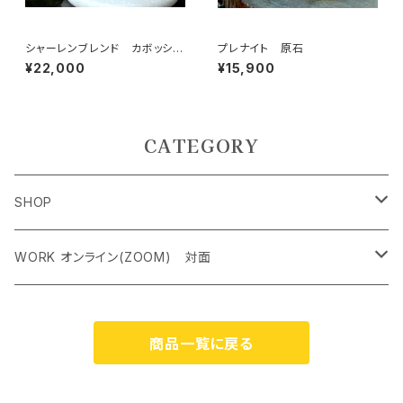
シャーレンブレンド カボッショ
プレナイト 原石
ン ネックレス 強靭なパワー
¥22,000
¥15,900
で、来世を動かす 夢の実現
CATEGORY
SHOP
ペンダントトップ＜レアストーン＞
WORK オンライン(ZOOM) 対面
オリジナルネックレス
クリスタルチャクラヒーリング オンライン（ZOOM） 対面
商品一覧に戻る
ケルティック アンド シンボルネックレス
霊気アチューンメント オンライン（ZOOM） 対面