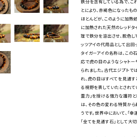
鉄分を含有している為で、こ
とにより、赤褐色になったもの
ほとんどが、このように加熱
に加熱された天然のレッドタ
理で鉄分を溶出させ、脱色し
ッツアイの代用品として出回っ
タイガーアイの名称は、この石
応で虎の目のようなシャトー
られました。古代エジプトで
れ、虎の目はすべてを見通す
る視野を表していたとされて
霊力」を授ける強力な護符と
は、その色の変わる特質から
うです。世界中において、「幸
「全てを見通す石」として大切