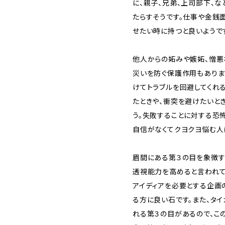
に、親子、兄弟、上司部下、
たらすそうです。仕事や金銭
せたい時に持つと良いようで
他人からの妬みや嫉妬、憎悪
災いを防ぐ保護作用もありま
けてトラブルを回避してくれ
たときや、衝突を避けたいと
う。失敗することに対する恐
自信がなくてクヨクヨ悩む人
眉間にある第３の目を象徴す
透視能力を高めると言われて
アイディアを必要とする企画
る方に良い石です。また、タ
れる第３の目があるので、こ