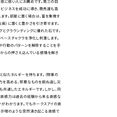
誘惑に弱い人にお薦めです。第三の目
。ビジネスを成功に導き、商売運も高
れます。部屋に置く場合は、富を象徴す
左奥）に置くと豊かさを引き寄せます。
グとグラウンディングに優れた石です。
。ベースチャクラを浄化し刺激します。
や行動のパターンを解除することを手
生からの押さえ込んでいる感情を解き
と似たネルギーを持ちます。（物事の
力を高める、邪悪なものを跳ね返し災
も共通したエネルギーです。しかし、同
の直感力は過去の経験から来る直感な
かがわかります。でもホークスアイの直
の示唆のような突然沸き起こる直感で