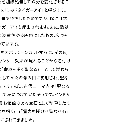
れを加熱処理して鉄分を変化させるこ
を「レッドタイガーアイ」と呼びます。
処理で発色したものですが、稀に自然
イガーアイも産出されます。また、熱処
て淡黄色や淡灰色にしたものが、キャ
ています。
をカボッションカットすると、光の反
ヤンシー効果が現れることから名付け
は「幸運を招く聖なる石」として崇めら
として神々の像の目に使用され、聖な
います。また、古代ローマ人は「聖なる
して身につけていたそうです。インド人
最も価値のある宝石として珍重したそ
運を招く石」「霊力を授ける聖なる石」
にされてきました。