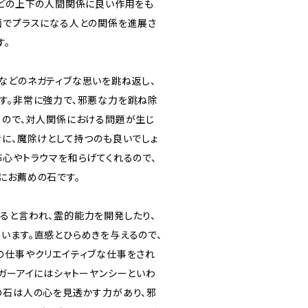
などの上下の人間関係に良い作用をも
面でプラスになる人との関係を進展さ
す。
などのネガティブな思いを跳ね返し、
す。非常に強力で、邪悪な力を跳ね除
るので、対人関係における問題が生じ
きに、魔除けとして持つのも良いでしょ
怖心やトラウマを和らげてくれるので、
にお薦めの石です。
ると言われ、霊的能力を開発したり、
います。直感とひらめきを与えるので、
の仕事やクリエイティブな仕事をされ
イガーアイにはシャトーヤンシーといわ
の石は人の心を見透かす力があり、邪