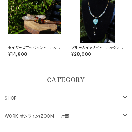
タイガーズアイポイント ネック
ブルーカイヤナイト ネックレ
レス 集中力、直感力、判断力、
ス 過去のしがらみ、呪縛、固定
¥14,800
¥28,000
力強いビジネスパートナー
観念からの離脱
CATEGORY
SHOP
ペンダントトップ＜レアストーン＞
WORK オンライン(ZOOM) 対面