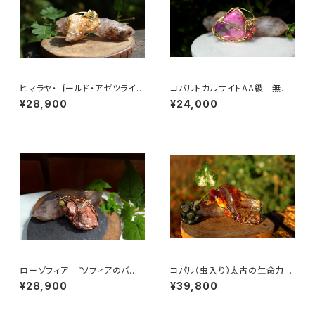
ヒマラヤ・ゴールド・アゼツライ
コバルトカルサイトAA級 無条
ト 魂の目覚め、「ゴールデン・ラ
件の愛と許しの石 美しくなり
¥28,900
¥24,000
イトの降下」
たい女性の為に
ローゾフィア ”ソフィアのバラ”
コパル（虫入り）太古の生命力
世界の調和、愛、美の意識、真実
集中力 粘り強さ 邪気を払う
¥28,900
¥39,800