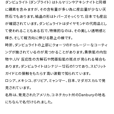
ダンビュライト（ダンブライト）はトルマリンやアキシナイトと同様
に硼素を含みますが、その含有量が多い為に産出量が少ない天
然石でもあります。結晶の形はトパーズそっくりで、日本でも産出
が確認されています。ダンビュライトはダイヤモンドの代用品とし
て使われることもある石で、特徴的なのは、その美しい透明感と
輝き、そして縦方向に伸びる筋上の線です。
時折、ダンビュライトの上部にクォーツのドゥルージーなコーティ
ングが施されているのが見つかることがあります。黄鉄鉱の内包
物や、UV 反応性の方解石や閃亜鉛鉱の斑点が見られる場合も
あります。ダンビュライトはシナジー12石の1つであり、スピリット
ガイドとの接触をもたらす高い波動で知られています。
ロシア、メキシコ、ボリビア、ミャンマー、日本、マダガスカルで発
見されています。
名称は、発見されたアメリカ、コネチカット州のDanburyの地名
にちなんで名付けられました。