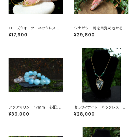
ローズクォーツ ネックレス
シナゼツ 魂を目覚めさせる
慈愛、優しさ、和やかさ、女性性、
「内なる錬金術の石」
¥17,900
¥29,800
恋愛に絶大な効果
アクアマリン 17mm 心配、恐
セラフィナイト ネックレス 安
れを手放し、幸福、富を引き寄せ
心感、喜びを見出す、力強い癒し
¥36,000
¥28,000
る
の波動の石