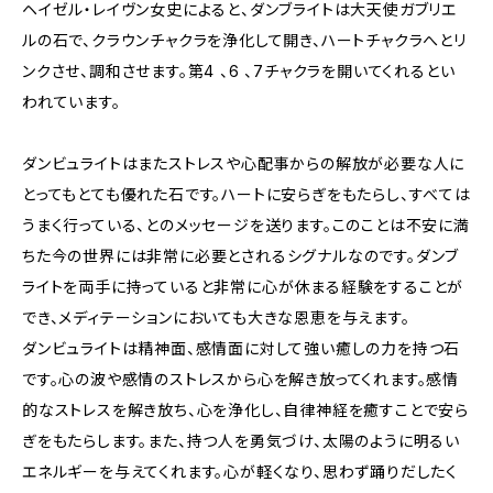
ヘイゼル・レイヴン女史によると、ダンブライトは大天使ガブリエ
ルの石で、クラウンチャクラを浄化して開き、ハートチャクラへとリ
ンクさせ、調和させます。第4 、6 、7チャクラを開いてくれるとい
われています。
ダンビュライトはまたストレスや心配事からの解放が必要な人に
とってもとても優れた石です。ハートに安らぎをもたらし、すべては
うまく行っている、とのメッセージを送ります。このことは不安に満
ちた今の世界には非常に必要とされるシグナルなのです。ダンブ
ライトを両手に持っていると非常に心が休まる経験をすることが
でき、メディテーションにおいても大きな恩恵を与えます。
ダンビュライトは精神面、感情面に対して強い癒しの力を持つ石
です。心の波や感情のストレスから心を解き放ってくれます。感情
的なストレスを解き放ち、心を浄化し、自律神経を癒すことで安ら
ぎをもたらします。また、持つ人を勇気づけ、太陽のように明るい
エネルギーを与えてくれます。心が軽くなり、思わず踊りだしたく