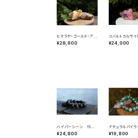
ヒマラヤ・ゴールド・アゼ
コバルトカルサイ
ツライト 魂の目覚め、
級 無条件の愛
¥28,900
¥24,000
「ゴールデン・ライトの降
の石 美しくなり
下」
性の為に
ハイパーシーン 15m
ナチュラルパイラ
m 強い意思と精神
ングリーンジェイ
¥24,800
¥19,800
力、超越したパワー
ミリ 保護作用、