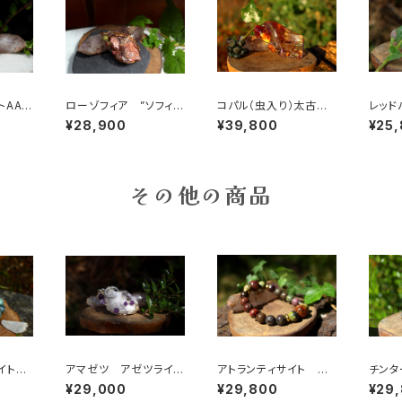
トAA
ローゾフィア ”ソフィア
コパル（虫入り）太古の
レッド
と許し
のバラ” 世界の調和、
生命力 集中力 粘り
体に
¥28,900
¥39,800
¥25
たい女
愛、美の意識、真実
強さ 邪気を払う
生の
その他の商品
イトイ
アマゼツ アゼツライ
アトランティサイト ピ
チン
ド 13
ト アゾゼオロークォー
ーターサイト アトラン
魂の使
¥29,000
¥29,800
¥29
自然と
ツ 高次の存在と常
ティスの叡智、天国の王
る、シ