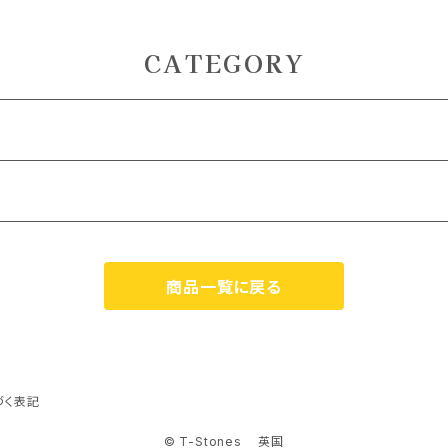
寄せる
げ、”サイキック手術”の
国への旅
ッセン
手助けとなる、悟りと覚
醒の為の石
CATEGORY
ZOOM） 対面
商品一覧に戻る
） 対面
M）
づく表記
© T-Stones 英国