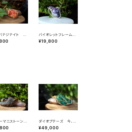
バナジナイト 身
バイオレットフレームオ
活力を与える 人
パール 明確なビジョ
,800
¥19,800
荒波に打ち勝つ
ンをもたらし、ガーディ
アンエンジェルと繋げ
る石
ターマニストーン
ダイオプテーズ 今、こ
命、願いを叶え
こに生きるということの
,800
¥49,000
リウス星からのメ
大切さを説く石