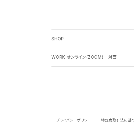
繋げる、富を引き
SHOP
ペンダントトップ＜レアストーン＞
WORK オンライン(ZOOM) 対面
オリジナルネックレス
クリスタルチャクラヒーリング オンライン（
ケルティック アンド シンボルネックレス
霊気アチューンメント オンライン（ZOOM
ジェムストーンブレスレット
ストーンカウンセリング オンライン（ZOO
プライバシーポリシー
特定商取引法に基
ピアス
ルーン占い オンライン（ZOOM） 対面