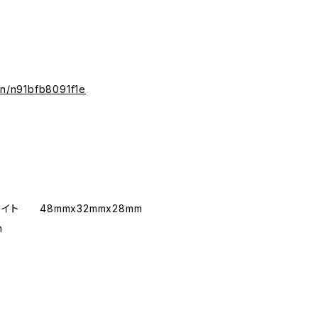
/n/n91bfb8091f1e
イト 48mmx32mmx28mm
m